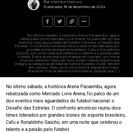
Por
Matheus Mattuvo
Publicados
18 de dezembro de 2024
No último sábado, a histórica Arena Pacaembu, agora
rebatizada como Mercado Livre Arena, foi palco de um dos
eventos mais aguardados do futebol nacional: o Desafio das
Estrelas. O confronto amistoso reuniu dois times liderados por
grandes ícones do esporte brasileiro, Cafu e Ronaldinho
Gaúcho, em uma noite que celebrou o talento e a paixão pelo
futebol. Entre as estrelas e promessas em campo, um nome
chamou atenção: Ppeu da Hora, jovem talento baiano que
integra as categorias de base do Santos Futebol Clube. Versátil
em campo, Ppeu atua como ponta-esquerda e meia-
atacante, mas se destaca como lateral, posição que […]
No último sábado, a histórica Arena Pacaembu, agora
rebatizada como Mercado Livre Arena, foi palco de um
dos eventos mais aguardados do futebol nacional: o
Desafio das Estrelas. O confronto amistoso reuniu dois
times liderados por grandes ícones do esporte brasileiro,
Cafu e Ronaldinho Gaúcho, em uma noite que celebrou o
talento e a paixão pelo futebol.