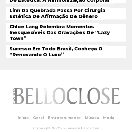
De Estética: A Harmonização Corporal
Linn Da Quebrada Passa Por Cirurgia
Estética De Afirmação De Gênero
Chloe Lang Relembra Momentos
Inesquecíveis Das Gravações De “Lazy
Town”
Sucesso Em Todo Brasil, Conheça O
“Renovando O Luxo”
Início
Geral
Entretenimento
Música
Moda
Copyright © 2026 - Revista Bello Close