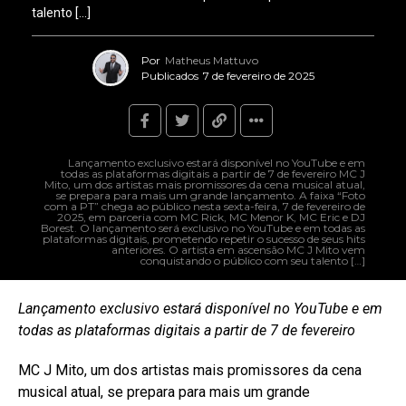
talento […]
Por
Matheus Mattuvo
Publicados
7 de fevereiro de 2025
Lançamento exclusivo estará disponível no YouTube e em
todas as plataformas digitais a partir de 7 de fevereiro MC J
Mito, um dos artistas mais promissores da cena musical atual,
se prepara para mais um grande lançamento. A faixa “Foto
com a PT” chega ao público nesta sexta-feira, 7 de fevereiro de
2025, em parceria com MC Rick, MC Menor K, MC Eric e DJ
Borest. O lançamento será exclusivo no YouTube e em todas as
plataformas digitais, prometendo repetir o sucesso de seus hits
anteriores. O artista em ascensão MC J Mito vem
conquistando o público com seu talento […]
Lançamento exclusivo estará disponível no YouTube e em
todas as plataformas digitais a partir de 7 de fevereiro
MC J Mito, um dos artistas mais promissores da cena
musical atual, se prepara para mais um grande