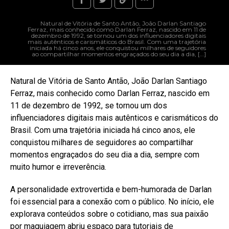
Natural de Vitória de Santo Antão, João Darlan Santiago
Ferraz, mais conhecido como Darlan Ferraz, nascido em 11 de
dezembro de 1992, se tornou um dos influenciadores digitais
mais autênticos e carismáticos do Brasil. Com uma trajetória
iniciada há cinco anos, ele conquistou milhares de seguidores
ao compartilhar momentos engraçados do seu dia a dia, […]
Natural de Vitória de Santo Antão, João Darlan Santiago
Ferraz, mais conhecido como Darlan Ferraz, nascido em
11 de dezembro de 1992, se tornou um dos
influenciadores digitais mais autênticos e carismáticos do
Brasil. Com uma trajetória iniciada há cinco anos, ele
conquistou milhares de seguidores ao compartilhar
momentos engraçados do seu dia a dia, sempre com
muito humor e irreverência.
A personalidade extrovertida e bem-humorada de Darlan
foi essencial para a conexão com o público. No início, ele
explorava conteúdos sobre o cotidiano, mas sua paixão
por maquiagem abriu espaço para tutoriais de