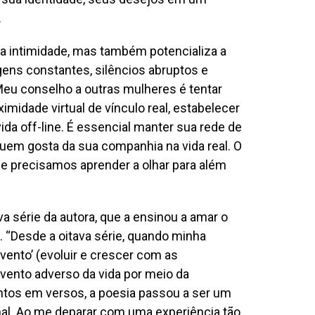
.
a a intimidade, mas também potencializa a
gens constantes, silêncios abruptos e
Meu conselho a outras mulheres é tentar
ximidade virtual de vínculo real, estabelecer
vida off-line. É essencial manter sua rede de
uem gosta da sua companhia na vida real. O
 e precisamos aprender a olhar para além
va série da autora, que a ensinou a amar o
. “Desde a oitava série, quando minha
vento’ (evoluir e crescer com as
vento adverso da vida por meio da
entos em versos, a poesia passou a ser um
al. Ao me deparar com uma experiência tão