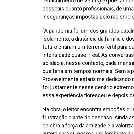
renascimento de Vênus) expõe também a
pessoais quanto profissionais, de um
inseguranças impostas pelo racismo 
“A pandemia foi um dos grandes catalis
isolamento, a distância da família e d
futuro criaram um terreno fértil para
intensidade quase irreal. As conversas
solidão e, nesse contexto, cada mens
que teria em tempos normais. Sem a pa
Provavelmente estaria me dedicando m
foi justamente nesse cenário extremo 
essa experiência floresceu e depois 
Na obra, o leitor encontra emoções q
frustração diante do descaso. Ainda a
celebra a força da amizade e a valoriz
autora para si mesma, um lembrete de