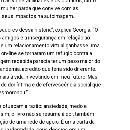
s vulnerabilidades e os conflitos, tanto
a mulher parda que convive com as
e seus impactos na autoimagem.
adores dessa história”, explica Georgia. “O
os amigos e a insegurança em relação ao
 que um relacionamento virtual ganhasse uma
 on-line se tornaram um refúgio contra a
agem recebida parecia ter um peso maior do
ndemia, acredito que teria sido diferente.
ais à vida, investindo em meu futuro. Mas
de dor íntima e de efervescência social que
desmoronou.”
ue ofuscam a razão: ansiedade, medo e
ssim, o livro não se resume à dor, também
ação de uma rede de apoio. É uma carta da
 sua identidade, seus desejos em um