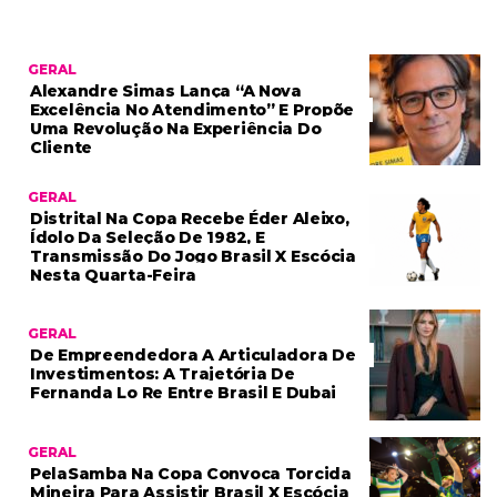
GERAL
Alexandre Simas Lança “A Nova
Excelência No Atendimento” E Propõe
Uma Revolução Na Experiência Do
Cliente
GERAL
Distrital Na Copa Recebe Éder Aleixo,
Ídolo Da Seleção De 1982, E
Transmissão Do Jogo Brasil X Escócia
Nesta Quarta-Feira
GERAL
De Empreendedora A Articuladora De
Investimentos: A Trajetória De
Fernanda Lo Re Entre Brasil E Dubai
GERAL
PelaSamba Na Copa Convoca Torcida
Mineira Para Assistir Brasil X Escócia