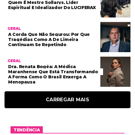
Quem É Mestre Sollarys, Líder
Espiritual E Idealizador Do LUCIFERAX
GERAL
A Corda Que Não Segurou: Por Que
Tragédias Como A De Limeira
Continuam Se Repetindo
GERAL
Dra. Renata Bogéa: A Médica
Maranhense Que Está Transformando
A Forma Como O Brasil Enxerga A
Menopausa
CARREGAR MAIS
TENDÊNCIA