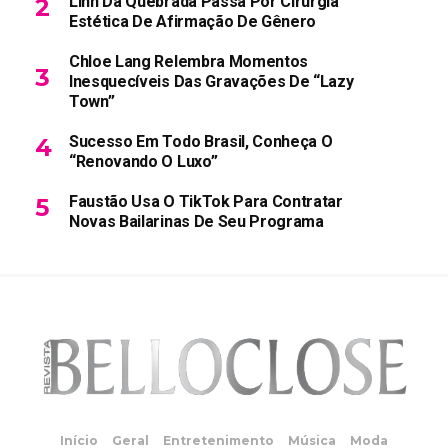
Linn Da Quebrada Passa Por Cirurgia
Estética De Afirmação De Gênero
Chloe Lang Relembra Momentos
Inesquecíveis Das Gravações De “Lazy
Town”
Sucesso Em Todo Brasil, Conheça O
“Renovando O Luxo”
Faustão Usa O TikTok Para Contratar
Novas Bailarinas De Seu Programa
Início
Geral
Entretenimento
Música
Moda