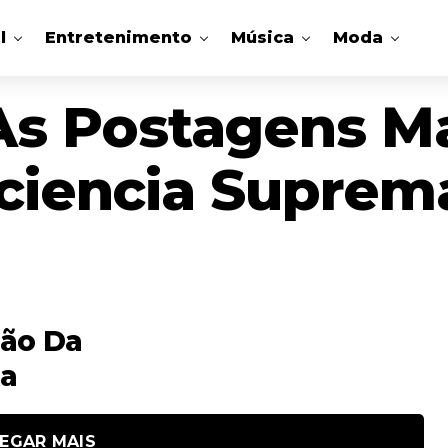
l
Entretenimento
Música
Moda
As Postagens M
ciencia Suprem
são Da
na
EGAR MAIS