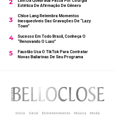
Linn Da Quebrada Passa Por Cirurgia
Estética De Afirmação De Gênero
Chloe Lang Relembra Momentos
Inesquecíveis Das Gravações De “Lazy
Town”
Sucesso Em Todo Brasil, Conheça O
“Renovando O Luxo”
Faustão Usa O TikTok Para Contratar
Novas Bailarinas De Seu Programa
Início
Geral
Entretenimento
Música
Moda