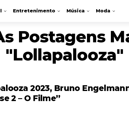
l
Entretenimento
Música
Moda
As Postagens M
"Lollapalooza"
apalooza 2023, Bruno Engelmann
e 2 – O Filme”