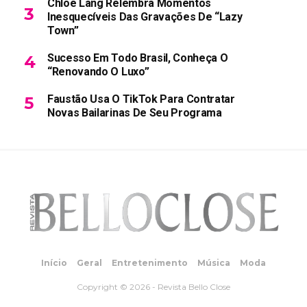
Chloe Lang Relembra Momentos
Inesquecíveis Das Gravações De “Lazy
Town”
Sucesso Em Todo Brasil, Conheça O
“Renovando O Luxo”
Faustão Usa O TikTok Para Contratar
Novas Bailarinas De Seu Programa
Início
Geral
Entretenimento
Música
Moda
Copyright © 2026 - Revista Bello Close