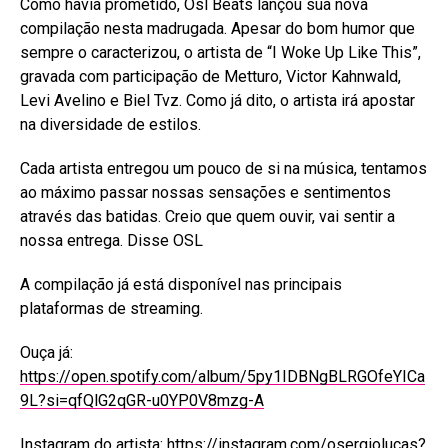
Como havia prometido, Osl Beats lançou sua nova
compilação nesta madrugada. Apesar do bom humor que
sempre o caracterizou, o artista de “I Woke Up Like This”,
gravada com participação de Metturo, Victor Kahnwald,
Levi Avelino e Biel Tvz. Como já dito, o artista irá apostar
na diversidade de estilos.
Cada artista entregou um pouco de si na música, tentamos
ao máximo passar nossas sensações e sentimentos
através das batidas. Creio que quem ouvir, vai sentir a
nossa entrega. Disse OSL
A compilação já está disponível nas principais
plataformas de streaming.
Ouça já:
https://open.spotify.com/album/5py1IDBNgBLRGOfeYICa
9L?si=qfQlG2qGR-u0YP0V8mzg-A
Instagram do artista:
https://instagram.com/osergiolucas?