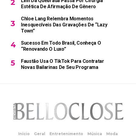
Linn Da Quebrada Passa Por Cirurgia
Estética De Afirmação De Gênero
Chloe Lang Relembra Momentos
Inesquecíveis Das Gravações De “Lazy
Town”
Sucesso Em Todo Brasil, Conheça O
“Renovando O Luxo”
Faustão Usa O TikTok Para Contratar
Novas Bailarinas De Seu Programa
Início
Geral
Entretenimento
Música
Moda